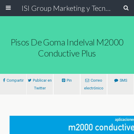
ISI Group Marketing y Tecnología
Pisos De Goma Indelval M2000
Conductive Plus
Compartir
Publicar en
Pin
Correo
SMS
Twitter
electrónico